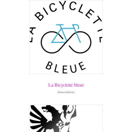
La Bicyclette bleue
Associations