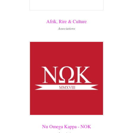
Afrik, Rire & Culture
Associations
Nu Omega Kappa - NOK