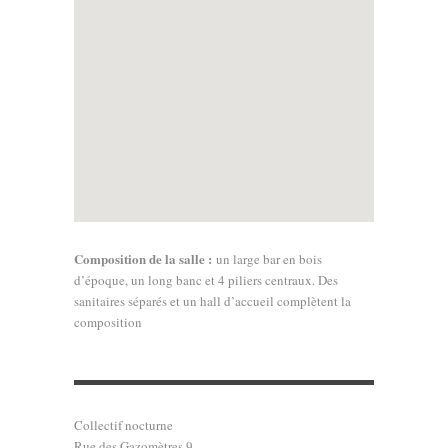
Composition de la salle :
un large bar en bois
d’époque, un long banc et 4 piliers centraux. Des
sanitaires séparés et un hall d’accueil complètent la
composition
Collectif nocturne
Rue des Gazomètres 9