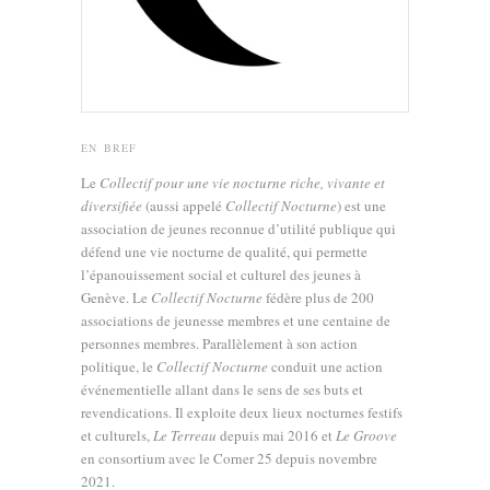
EN BREF
Le
Collectif pour une vie nocturne riche, vivante et
diversifiée
(aussi appelé
Collectif Nocturne
) est une
association de jeunes reconnue d’utilité publique qui
défend une vie nocturne de qualité, qui permette
l’épanouissement social et culturel des jeunes à
Genève. Le
Collectif Nocturne
fédère plus de 200
associations de jeunesse membres et une centaine de
personnes membres. Parallèlement à son action
politique, le
Collectif Nocturne
conduit une action
événementielle allant dans le sens de ses buts et
revendications. Il exploite deux lieux nocturnes festifs
et culturels,
Le Terreau
depuis mai 2016 et
Le Groove
en consortium avec le Corner 25 depuis novembre
2021.