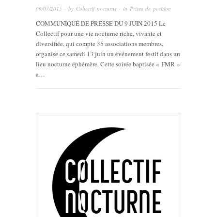
09/07/2015
· by
Collectif nocturne
· in
Prises de position
COMMUNIQUÉ DE PRESSE DU 9 JUIN 2015 Le
Collectif pour une vie nocturne riche, vivante et
diversifiée, qui compte 35 associations membres,
organise ce samedi 13 juin un événement festif dans un
lieu nocturne éphémère. Cette soirée baptisée « FMR »
a…