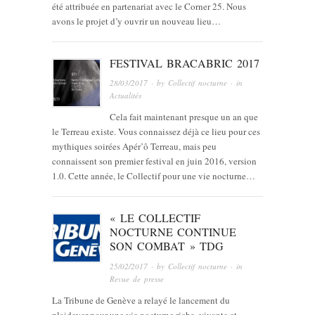
été attribuée en partenariat avec le Corner 25. Nous
avons le projet d’y ouvrir un nouveau lieu…
FESTIVAL BRACABRIC 2017
28/03/2017
· by
Collectif nocturne
· in
Actualités
Cela fait maintenant presque un an que
le Terreau existe. Vous connaissez déjà ce lieu pour ces
mythiques soirées Apér’ô Terreau, mais peu
connaissent son premier festival en juin 2016, version
1.0. Cette année, le Collectif pour une vie nocturne…
« LE COLLECTIF
NOCTURNE CONTINUE
SON COMBAT » TDG
25/02/2017
· by
Collectif nocturne
· in
Revue de presse
La Tribune de Genève a relayé le lancement du
plaidoyer pour une vie nocturne riche, vivante et