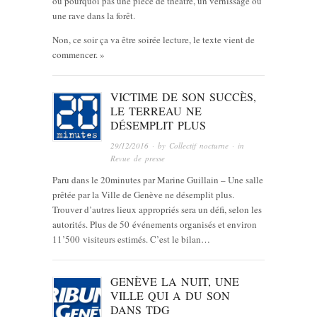
ou pourquoi pas une pièce de théâtre, un vernissage ou
une rave dans la forêt.
Non, ce soir ça va être soirée lecture, le texte vient de
commencer. »
VICTIME DE SON SUCCÈS,
LE TERREAU NE
DÉSEMPLIT PLUS
29/12/2016
· by
Collectif nocturne
· in
Revue de presse
Paru dans le 20minutes par Marine Guillain – Une salle
prêtée par la Ville de Genève ne désemplit plus.
Trouver d’autres lieux appropriés sera un défi, selon les
autorités. Plus de 50 événements organisés et environ
11’500 visiteurs estimés. C’est le bilan…
GENÈVE LA NUIT, UNE
VILLE QUI A DU SON
DANS TDG