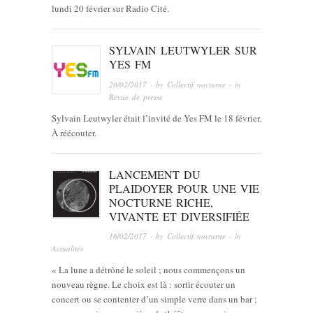
lundi 20 février sur Radio Cité.
SYLVAIN LEUTWYLER SUR
YES FM
20/02/2017
· by
Collectif nocturne
· in
Revue de presse
Sylvain Leutwyler était l’invité de Yes FM le 18 février.
À réécouter.
LANCEMENT DU
PLAIDOYER POUR UNE VIE
NOCTURNE RICHE,
VIVANTE ET DIVERSIFIÉE
16/02/2017
· by
Collectif nocturne
· in
Actualités
« La lune a détrôné le soleil ; nous commençons un
nouveau règne. Le choix est là : sortir écouter un
concert ou se contenter d’un simple verre dans un bar ;