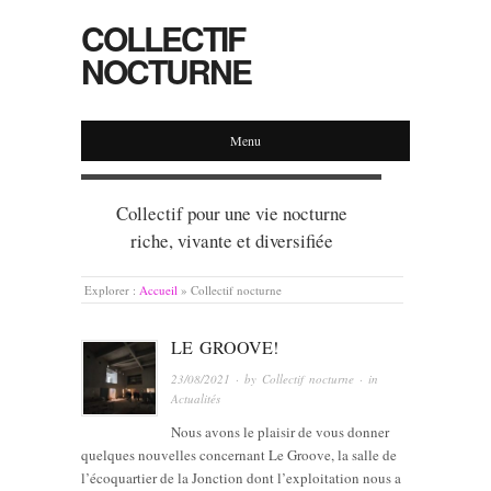
COLLECTIF
NOCTURNE
Menu
Collectif pour une vie nocturne
riche, vivante et diversifiée
Explorer :
Accueil
»
Collectif nocturne
LE GROOVE!
23/08/2021
· by
Collectif nocturne
· in
Actualités
Nous avons le plaisir de vous donner
quelques nouvelles concernant Le Groove, la salle de
l’écoquartier de la Jonction dont l’exploitation nous a