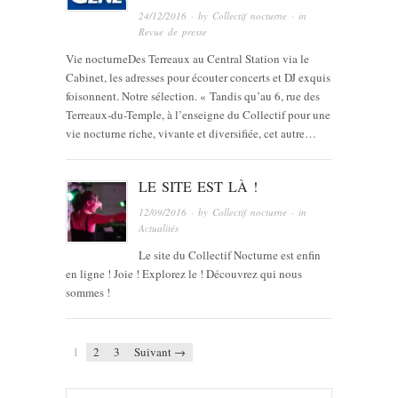
24/12/2016
· by
Collectif nocturne
· in
Revue de presse
Vie nocturneDes Terreaux au Central Station via le
Cabinet, les adresses pour écouter concerts et DJ exquis
foisonnent. Notre sélection. « Tandis qu’au 6, rue des
Terreaux-du-Temple, à l’enseigne du Collectif pour une
vie nocturne riche, vivante et diversifiée, cet autre…
LE SITE EST LÀ !
12/09/2016
· by
Collectif nocturne
· in
Actualités
Le site du Collectif Nocturne est enfin
en ligne ! Joie ! Explorez le ! Découvrez qui nous
sommes !
1
2
3
Suivant →