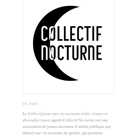
EN BREF
Le
Collectif pour une vie nocturne riche, vivante et
diversifiée
(aussi appelé
Collectif Nocturne
) est une
association de jeunes reconnue d’utilité publique qui
défend une vie nocturne de qualité, qui permette