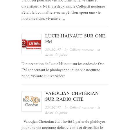
diversifiée: « Né il y a deux ans, le Collectif nocturne
s’était fait connaître avec sa pétition «pour une vie
nocturne riche, vivante et…
LUCIE HAINAUT SUR ONE
FM
25/02/2017
· by
Collectif nocturne
· in
Revue de presse
L’intervention de Lucie Hainaut sur les ondes de One
FM concernant le plaidoyer pour une vie nocturne
riche, vivante et diversifiée:
VAROUJAN CHETERIAN
SUR RADIO CITÉ
25/02/2017
· by
Collectif nocturne
· in
Revue de presse
Varoujan Cheterian était invité à parler du plaidoyer
pour une vie nocturne riche, vivante et diversifiée le