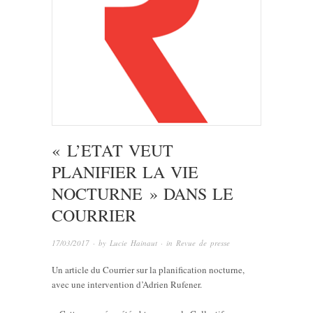
« L’ETAT VEUT
PLANIFIER LA VIE
NOCTURNE » DANS LE
COURRIER
17/03/2017
· by
Lucie Hainaut
· in
Revue de presse
Un article du Courrier sur la planification nocturne,
avec une intervention d’Adrien Rufener.