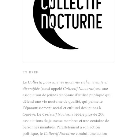
EN BREF
Le
Collectif pour une vie nocturne riche, vivante et
diversifiée
(aussi appelé
Collectif Nocturne
) est une
association de jeunes reconnue d’utilité publique qui
défend une vie nocturne de qualité, qui permette
l’épanouissement social et culturel des jeunes à
Genève. Le
Collectif Nocturne
fédère plus de 200
associations de jeunesse membres et une centaine de
personnes membres. Parallèlement à son action
politique, le
Collectif Nocturne
conduit une action