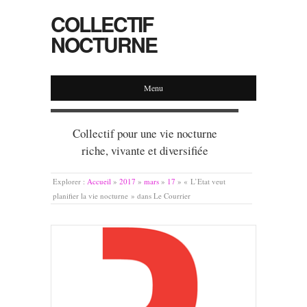
COLLECTIF
NOCTURNE
Menu
Collectif pour une vie nocturne
riche, vivante et diversifiée
Explorer :
Accueil
»
2017
»
mars
»
17
»
« L’Etat veut
planifier la vie nocturne » dans Le Courrier