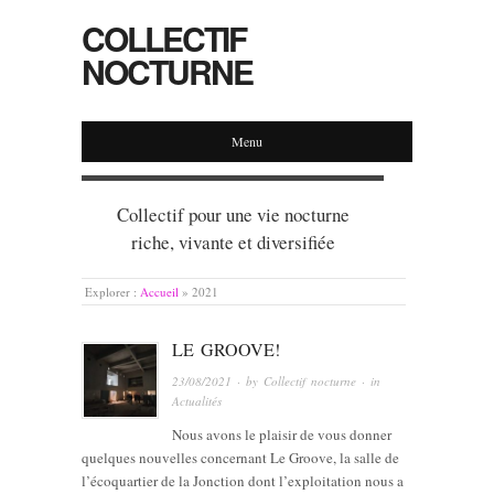
COLLECTIF
NOCTURNE
Menu
Collectif pour une vie nocturne
riche, vivante et diversifiée
Explorer :
Accueil
»
2021
LE GROOVE!
23/08/2021
· by
Collectif nocturne
· in
Actualités
Nous avons le plaisir de vous donner
quelques nouvelles concernant Le Groove, la salle de
l’écoquartier de la Jonction dont l’exploitation nous a