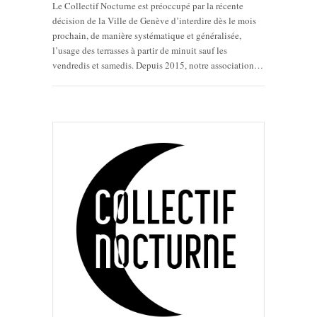
Le Collectif Nocturne est préoccupé par la récente
décision de la Ville de Genève d’interdire dès le mois
prochain, de manière systématique et généralisée,
l’usage des terrasses à partir de minuit sauf les
vendredis et samedis. Depuis 2015, notre association…