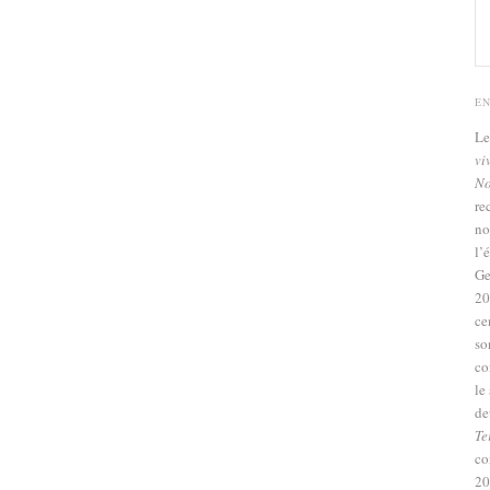
E
L
vi
No
re
no
l’
Ge
20
ce
so
co
le
de
Te
co
20