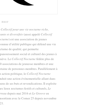
N BREF
e
Collectif pour une vie nocturne riche,
vante et diversifiée
(aussi appelé
Collectif
cturne
) est une association de jeunes
connue d’utilité publique qui défend une vie
cturne de qualité, qui permette
épanouissement social et culturel des jeunes à
nève. Le
Collectif Nocturne
fédère plus de
0 associations de jeunesse membres et une
ntaine de personnes membres. Parallèlement à
n action politique, le
Collectif Nocturne
nduit une action événementielle allant dans
 sens de ses buts et revendications. Il exploite
ux lieux nocturnes festifs et culturels,
Le
rreau
depuis mai 2016 et
Le Groove
en
nsortium avec le Corner 25 depuis novembre
21.