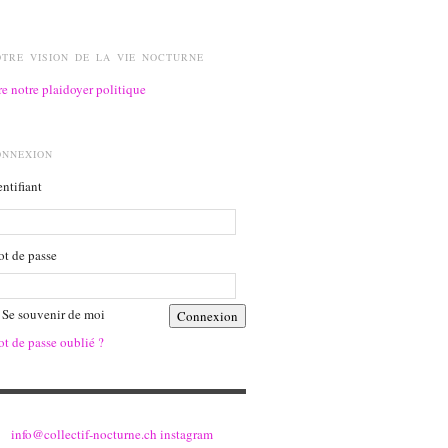
OTRE VISION DE LA VIE NOCTURNE
re notre plaidoyer politique
ONNEXION
entifiant
t de passe
Se souvenir de moi
t de passe oublié ?
info@collectif-nocturne.ch
instagram