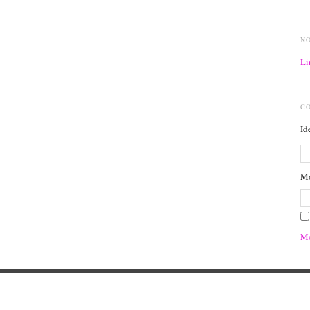
N
Li
C
Id
Mo
Mo