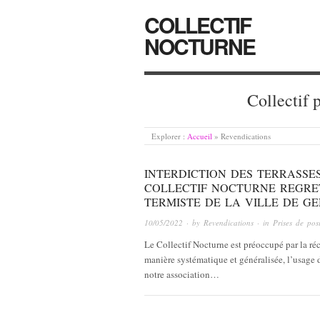
COLLECTIF
NOCTURNE
Collectif 
Explorer :
Accueil
»
Revendications
INTERDICTION DES TERRASSES
COLLECTIF NOCTURNE REGRET
TERMISTE DE LA VILLE DE G
10/05/2022
· by
Revendications
· in
Prises de pos
Le Collectif Nocturne est préoccupé par la réc
manière systématique et généralisée, l’usage d
notre association…