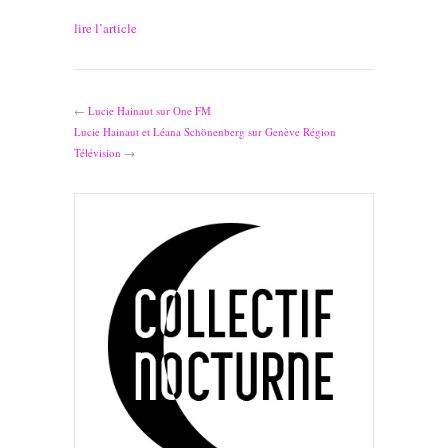
lire l’article
←
Lucie Hainaut sur One FM
Lucie Hainaut et Léana Schönenberg sur Genève Région
Télévision
→