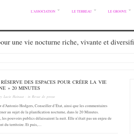
L’ASSOCIATION
LE TERREAU
LE GROOVE
pour une vie nocturne riche, vivante et diversif
T RÉSERVE DES ESPACES POUR CRÉER LA VIE
E » 20 MINUTES
by
Lucie Hainaut
· in
Revue de presse
w d’Antonio Hodgers, Conseiller d’État, ainsi que les commentaires
ner au sujet de la planification nocturne, dans le 20 Minutes.
, les pouvoirs publics délaissaient la nuit. Elle n’était pas un enjeu de
t du territoire. Et puis,…