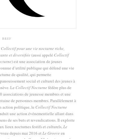
N BREF
e
Collectif pour une vie nocturne riche,
vante et diversifiée
(aussi appelé
Collectif
cturne
) est une association de jeunes
connue d’utilité publique qui défend une vie
cturne de qualité, qui permette
épanouissement social et culturel des jeunes à
nève. Le
Collectif Nocturne
fédère plus de
0 associations de jeunesse membres et une
ntaine de personnes membres. Parallèlement à
n action politique, le
Collectif Nocturne
nduit une action événementielle allant dans
 sens de ses buts et revendications. Il exploite
ux lieux nocturnes festifs et culturels,
Le
rreau
depuis mai 2016 et
Le Groove
en