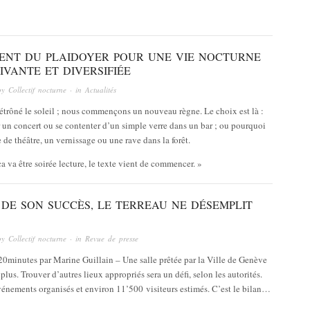
ENT DU PLAIDOYER POUR UNE VIE NOCTURNE
VIVANTE ET DIVERSIFIÉE
by
Collectif nocturne
· in
Actualités
étrôné le soleil ; nous commençons un nouveau règne. Le choix est là :
r un concert ou se contenter d’un simple verre dans un bar ; ou pourquoi
 de théâtre, un vernissage ou une rave dans la forêt.
ça va être soirée lecture, le texte vient de commencer. »
 DE SON SUCCÈS, LE TERREAU NE DÉSEMPLIT
by
Collectif nocturne
· in
Revue de presse
20minutes par Marine Guillain – Une salle prêtée par la Ville de Genève
plus. Trouver d’autres lieux appropriés sera un défi, selon les autorités.
vénements organisés et environ 11’500 visiteurs estimés. C’est le bilan…