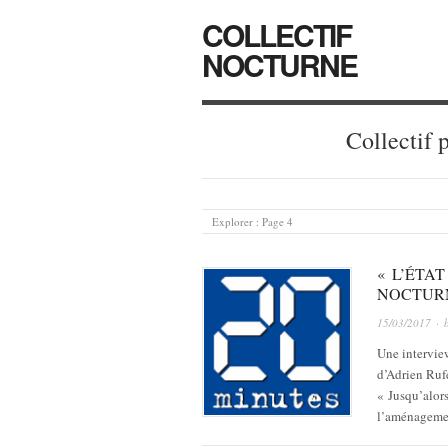
COLLECTIF
NOCTURNE
Collectif 
Explorer :
Page 4
« L’ÉTA
NOCTURN
15/03/2017
· 
Une intervie
d’Adrien Rufe
« Jusqu’alors
l’aménagemen