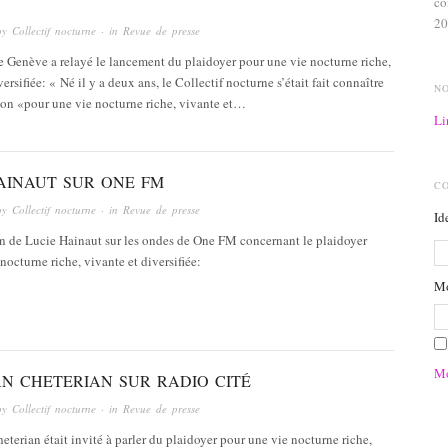
co
20
by
Collectif nocturne
· in
Revue de presse
e Genève a relayé le lancement du plaidoyer pour une vie nocturne riche,
ersifiée: « Né il y a deux ans, le Collectif nocturne s’était fait connaître
N
tion «pour une vie nocturne riche, vivante et…
Li
AINAUT SUR ONE FM
C
by
Collectif nocturne
· in
Revue de presse
Id
on de Lucie Hainaut sur les ondes de One FM concernant le plaidoyer
nocturne riche, vivante et diversifiée:
Mo
Mo
N CHETERIAN SUR RADIO CITÉ
by
Collectif nocturne
· in
Revue de presse
erian était invité à parler du plaidoyer pour une vie nocturne riche,