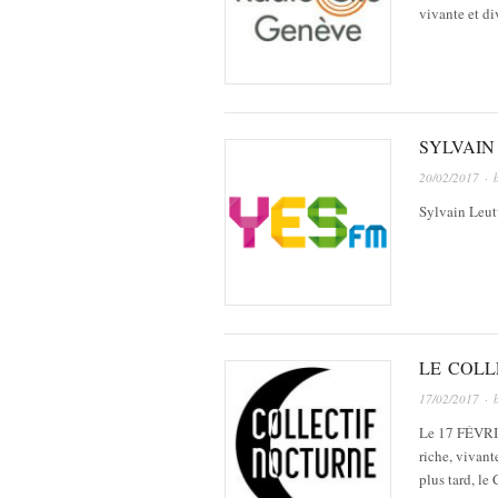
vivante et di
SYLVAIN
20/02/2017
· 
Sylvain Leutw
LE COLL
17/02/2017
· 
Le 17 FÉVRIE
riche, vivant
plus tard, le