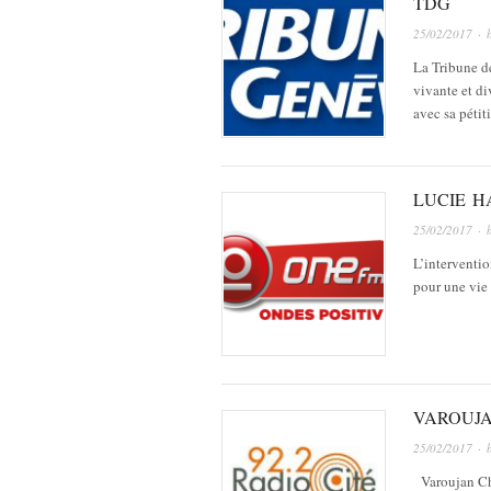
TDG
25/02/2017
· 
La Tribune d
vivante et div
avec sa péti
LUCIE H
25/02/2017
· 
L’interventi
pour une vie 
VAROUJA
25/02/2017
· 
Varoujan Chet