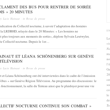
ÉCLAMENT DES BUS POUR RENTRER DE SOIRÉE
IS » 20 MINUTES
by
Lucie Hainaut
· in
Revue de presse
dication du Collectif nocturne, à savoir l’adaptation des horaires
E
la LRDBHD, relayée dans le 20 Minutes: « Les horaires ne
t plus toujours aux moments de sortie», déplore Sylvain Leutwyler,
L
du Collectif nocturne. Depuis le 1er…
vi
No
re
AINAUT ET LÉANA SCHÖNENBERG SUR GENÈVE
no
TÉLÉVISION
l’
by
Lucie Hainaut
· in
Revue de presse
Ge
20
t et Léana Schönenberg ont été interviewées dans le cadre de l’émission
ce
ibes » sur Genève Région Télévision. Au programme des discussions: le
so
n fonctionnement, la salle du Terreau ainsi que le plaidoyer pour une vie
co
le
de
LLECTIF NOCTURNE CONTINUE SON COMBAT »
Te