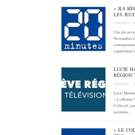
« ILS R
LES JEUD
15/03/2017
· 
Une des reven
Noctambus à 
corresponden
coprésident 
LUCIE H
RÉGION 
15/03/2017
· 
Lucie Hainau
« La Bonne V
Collectif, so
nocturne…
« LE CO