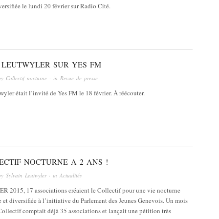
versifiée le lundi 20 février sur Radio Cité.
 LEUTWYLER SUR YES FM
by
Collectif nocturne
· in
Revue de presse
yler était l’invité de Yes FM le 18 février. À réécouter.
ECTIF NOCTURNE A 2 ANS !
by
Sylvain Leutwyler
· in
Actualités
R 2015, 17 associations créaient le Collectif pour une vie nocturne
e et diversifiée à l’initiative du Parlement des Jeunes Genevois. Un mois
 Collectif comptait déjà 35 associations et lançait une pétition très