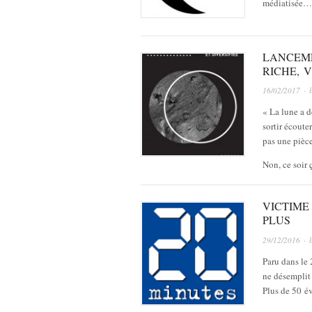
médiatisée…
LANCEM
RICHE, 
16/02/2017
· 
« La lune a d
sortir écoute
pas une pièce
Non, ce soir 
VICTIME
PLUS
29/12/2016
· 
Paru dans le 
ne désemplit 
Plus de 50 é