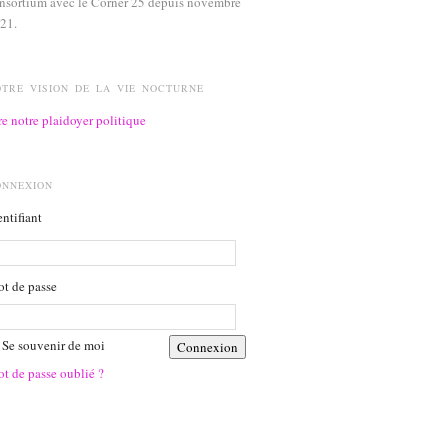
nsortium avec le Corner 25 depuis novembre
21.
OTRE VISION DE LA VIE NOCTURNE
re notre plaidoyer politique
ONNEXION
entifiant
t de passe
Se souvenir de moi
t de passe oublié ?