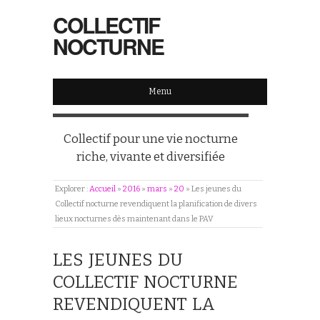
COLLECTIF
NOCTURNE
Menu
Collectif pour une vie nocturne
riche, vivante et diversifiée
Explorer :
Accueil
»
2016
»
mars
»
20
»
Les jeunes du
Collectif nocturne revendiquent la planification de divers
lieux nocturnes dès maintenant dans le PAV
LES JEUNES DU
COLLECTIF NOCTURNE
REVENDIQUENT LA