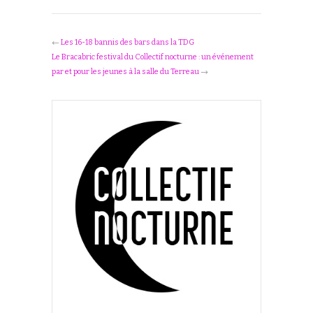
←
Les 16-18 bannis des bars dans la TDG
Le Bracabric festival du Collectif nocturne : un événement
par et pour les jeunes à la salle du Terreau
→