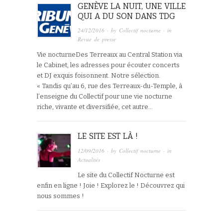
GENÈVE LA NUIT, UNE VILLE
QUI A DU SON DANS TDG
24/12/2016
· by
Collectif nocturne
· in
Revue de presse
Vie nocturneDes Terreaux au Central Station via
le Cabinet, les adresses pour écouter concerts
et DJ exquis foisonnent. Notre sélection.
« Tandis qu’au 6, rue des Terreaux-du-Temple, à
l’enseigne du Collectif pour une vie nocturne
riche, vivante et diversifiée, cet autre…
LE SITE EST LÀ !
12/09/2016
· by
Collectif nocturne
· in
Actualités
Le site du Collectif Nocturne est
enfin en ligne ! Joie ! Explorez le ! Découvrez qui
nous sommes !