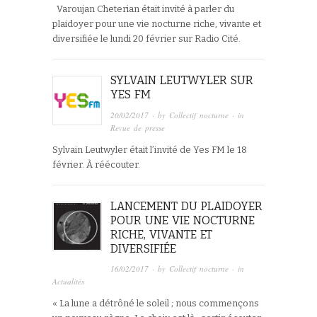
Varoujan Cheterian était invité à parler du
plaidoyer pour une vie nocturne riche, vivante et
diversifiée le lundi 20 février sur Radio Cité.
SYLVAIN LEUTWYLER SUR
YES FM
20/02/2017
· by
Collectif nocturne
· in
Revue de presse
Sylvain Leutwyler était l’invité de Yes FM le 18
février. À réécouter.
LANCEMENT DU PLAIDOYER
POUR UNE VIE NOCTURNE
RICHE, VIVANTE ET
DIVERSIFIÉE
16/02/2017
· by
Collectif nocturne
· in
Actualités
« La lune a détrôné le soleil ; nous commençons