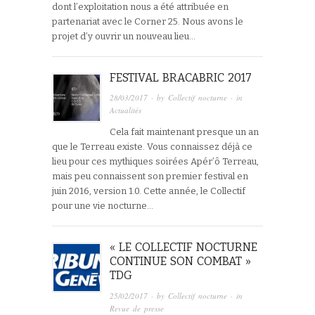
dont l’exploitation nous a été attribuée en
partenariat avec le Corner 25. Nous avons le
projet d’y ouvrir un nouveau lieu…
FESTIVAL BRACABRIC 2017
28/03/2017
· by
Collectif nocturne
· in
Actualités
Cela fait maintenant presque un an
que le Terreau existe. Vous connaissez déjà ce
lieu pour ces mythiques soirées Apér’ô Terreau,
mais peu connaissent son premier festival en
juin 2016, version 1.0. Cette année, le Collectif
pour une vie nocturne…
« LE COLLECTIF NOCTURNE
CONTINUE SON COMBAT »
TDG
25/02/2017
· by
Collectif nocturne
· in
Revue de presse