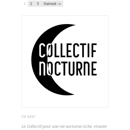
1
2
3
Suivant →
EN BREF
Le
Collectif pour une vie nocturne riche, vivante