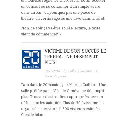
un nouveau règne. Le choix est là : sortir écouter
un concert ou se contenter d’un simple verre
dans un bar ; ou pourquoi pas une pièce de
théâtre, un vernissage ou une rave dans la forêt.
Non, ce soir ça va être soirée lecture, le texte
vient de commencer. »
VICTIME DE SON SUCCÈS, LE
TERREAU NE DÉSEMPLIT
PLUS
29/12/2016
· by
Collectif nocturne
· in
Revue de presse
Paru dans le 20minutes par Marine Guillain – Une
salle prêtée par la Ville de Genève ne désemplit
plus. Trouver d’autres lieux appropriés sera un
défi, selon les autorités. Plus de 50 événements
organisés et environ 11’500 visiteurs estimés.
C’est le bilan…