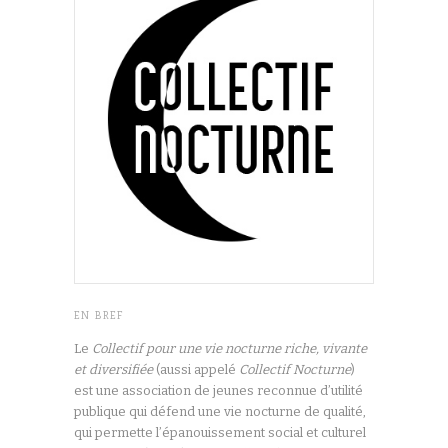
EN BREF
Le
Collectif pour une vie nocturne riche, vivante
et diversifiée
(aussi appelé
Collectif Nocturne
)
est une association de jeunes reconnue d’utilité
publique qui défend une vie nocturne de qualité,
qui permette l’épanouissement social et culturel