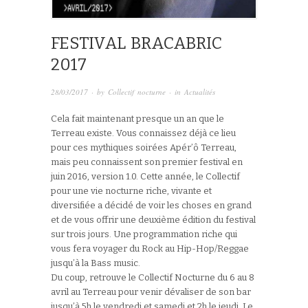
FESTIVAL BRACABRIC
2017
28/03/2017
· by
Collectif nocturne
· in
Actualités
Cela fait maintenant presque un an que le
Terreau existe. Vous connaissez déjà ce lieu
pour ces mythiques soirées Apér’ô Terreau,
mais peu connaissent son premier festival en
juin 2016, version 1.0. Cette année, le Collectif
pour une vie nocturne riche, vivante et
diversifiée a décidé de voir les choses en grand
et de vous offrir une deuxième édition du festival
sur trois jours. Une programmation riche qui
vous fera voyager du Rock au Hip-Hop/Reggae
jusqu’à la Bass music.
Du coup, retrouve le Collectif Nocturne du 6 au 8
avril au Terreau pour venir dévaliser de son bar
jusqu’à 5h le vendredi et samedi et 2h le jeudi. Le