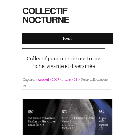
COLLECTIF
NOCTURNE
Menu
Collectif pour une vie nocturne
riche, vivante et diversifiée
Explorer :
Accueil
»
2017
»
mars
»
28
»
Festival Bracabric
2017