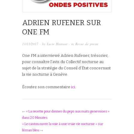
ADRIEN RUFENER SUR
ONE FM
11/11/2017
· by
Lucie Hainaut
· in
Revue de presse
One FM a interviewé Adrien Rufener, trésorier,
pour connaître l’avis du Collectif nocturne au
sujet de la stratégie du Conseil d’État concernant
la vie nocturne à Genève.
Écoutez son commentaire
ici
.
←
« La recette pour donner du peps aux nuits genevoises »
dans 20 Minutes
« Le canton ouvre la voie à une vraie vie nocturne » sur
léman bleu
→