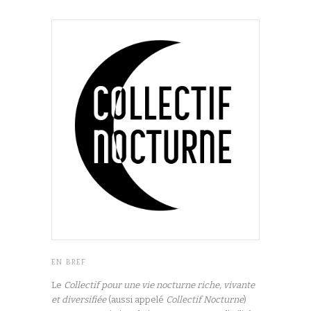
EN BREF
Le
Collectif pour une vie nocturne riche, vivante
et diversifiée
(aussi appelé
Collectif Nocturne
)