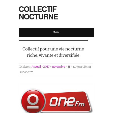
COLLECTIF
NOCTURNE
Menu
Collectif pour une vie nocturne
riche, vivante et diversifiée
Explorer :
Accueil
»
2017
»
novembre
»
11
»
adrien rufener
sur one fm