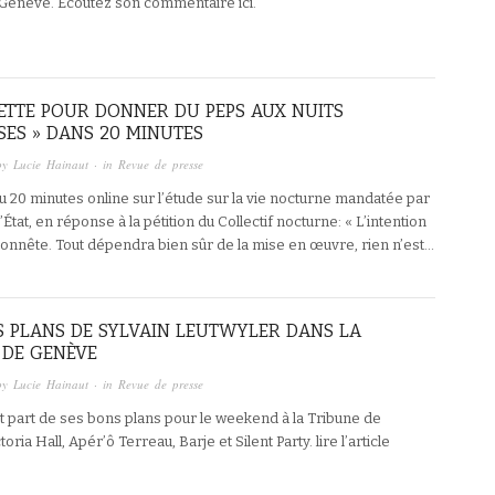
Genève. Écoutez son commentaire ici.
CETTE POUR DONNER DU PEPS AUX NUITS
SES » DANS 20 MINUTES
by
Lucie Hainaut
· in
Revue de presse
du 20 minutes online sur l’étude sur la vie nocturne mandatée par
’État, en réponse à la pétition du Collectif nocturne: « L’intention
 honnête. Tout dépendra bien sûr de la mise en œuvre, rien n’est…
S PLANS DE SYLVAIN LEUTWYLER DANS LA
 DE GENÈVE
by
Lucie Hainaut
· in
Revue de presse
ait part de ses bons plans pour le weekend à la Tribune de
oria Hall, Apér’ô Terreau, Barje et Silent Party. lire l’article