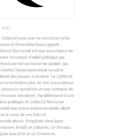
N BREF
e
Collectif pour une vie nocturne riche,
vante et diversifiée
(aussi appelé
llectif Nocturne
) est une association de
unes reconnue d’utilité publique qui
fend une vie nocturne de qualité, qui
rmette l’épanouissement social et
lturel des jeunes à Genève. Le
Collectif
octurne
fédère plus de 200 associations
 jeunesse membres et une centaine de
rsonnes membres. Parallèlement à son
tion politique, le
Collectif Nocturne
nduit une action événementielle allant
ns le sens de ses buts et
vendications. Il exploite deux lieux
cturnes festifs et culturels,
Le Terreau
puis mai 2016 et
Le Groove
en