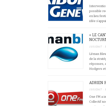
Interventio
possible re
en lieu fest
idée s’appu
« LE CAN
NOCTURN
11/11/2017
· 
Léman Bleu 
de la strat
réponses, a
Hodgers et
ADRIEN 
11/11/2017
· 
One FM a in
Collectif no