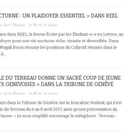
CTURNE : UN PLAIDOYER ESSENTIEL » DANS REEL
by
Lucie Hainaut
· in
Revue de presse
paru dans REEL, la Revue Écrite par les Étudiant-e-s en Lettres, au
aidoyer pour une vie nocturne riche, vivante et diversifiée. Dans
 Magali Bossi résume les positions du Collectif réunies dans le
« À…
LLE DU TERREAU DONNE UN SACRÉ COUP DE JEUNE
TS GENEVOISES » DANS LA TRIBUNE DE GENÈVE
by
Lucie Hainaut
· in
Revue de presse
aru dans la Tribune de Genève sur le Bracabric Festival, qui s’est
lle du Terreau du 6 au 8 avril 2017, ainsi qu’une présentation du
octurne. « Le nom simplifié encourage la métaphore : Terreau…