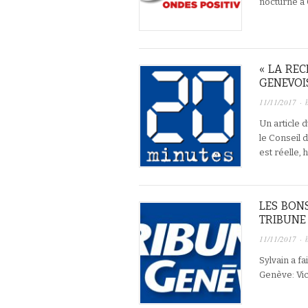
nocturne à 
« LA RE
GENEVOI
11/11/2017
· 
Un article 
le Conseil d
est réelle,
LES BON
TRIBUNE
11/11/2017
· 
Sylvain a f
Genève: Vict