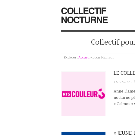
COLLECTIF
NOCTURNE
Collectif pou
Explorer :
Accueil
»
Lucie Hainaut
LE COLL
11/11/2017
· 
Anne Flamen
nocturne pl
« Calmos » 
« JEUNE,