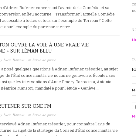
co
n d’Adrien Rufener concernant l’avenir de la Comédie et sa
n
conversion en lieu nocturne. Transformer l’actuelle Comédie
if accessible à toutes et tous sur l’exemple du Terreau ? Cette
ie « sur l’exemple du partenariat entre…
N
Li
TON OUVRE LA VOIE À UNE VRAIE VIE
E » SUR LÉMAN BLEU
by
Lucie Hainaut
· in
Revue de presse
C
a posé quelques questions à Adrien Rufener, trésorier, au sujet
Id
égie de l’État concernant la vie nocturne genevoise. Écoutez ses
insi que les interventions d’Anne Emery-Torracinta, Antonio
 Béatrice Manzoni, mandatée pour l’étude « Genève,…
Mo
RUFENER SUR ONE FM
by
Lucie Hainaut
· in
Revue de presse
Mo
terviewé Adrien Rufener, trésorier, pour connaître l’avis du
cturne au sujet de la stratégie du Conseil d’État concernant la vie