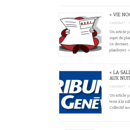
« VIE NO
15/05/2017
· 
Un article 
sujet du pl
ce dernier,
plaidoyer. 
« LA SA
AUX NUI
15/05/2017
· 
Un article p
tenu à la sa
Collectif n