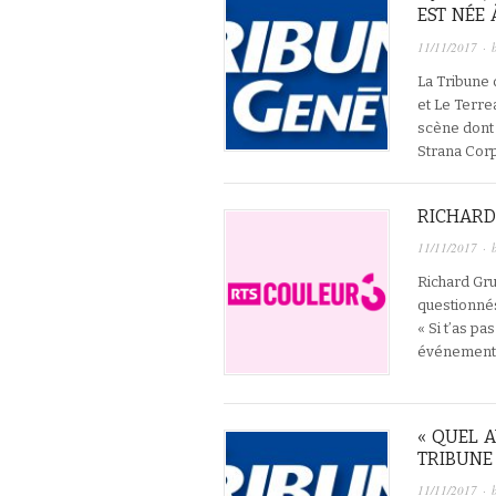
EST NÉE
11/11/2017
· 
La Tribune 
et Le Terre
scène dont
Strana Cor
RICHARD
11/11/2017
· 
Richard Gr
questionnés
« Si t’as p
événement, 
« QUEL 
TRIBUNE
11/11/2017
· 