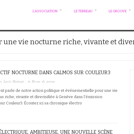
L’ASSOCIATION
LE TERREAU
LE GROOVE
r une vie nocturne riche, vivante et dive
ECTIF NOCTURNE DANS CALMOS SUR COULEUR3
by
Lucie Hainaut
· in
Revue de presse
t parle de notre action politique et événementielle pour une vie
us riche, vivante et diverisifiée à Genève dans l’émission
sur Couleur3. Écoutez ici sa chronique électro
 ÉLECTRIQUE, AMBITIEUSE, UNE NOUVELLE SCÈNE