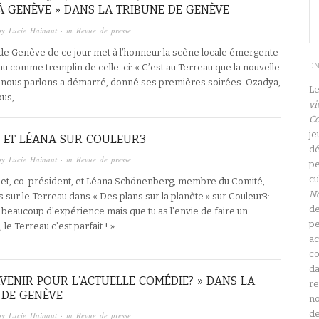
 À GENÈVE » DANS LA TRIBUNE DE GENÈVE
by
Lucie Hainaut
· in
Revue de presse
de Genève de ce jour met à l’honneur la scène locale émergente
au comme tremplin de celle-ci: « C’est au Terreau que la nouvelle
E
 nous parlons a démarré, donné ses premières soirées. Ozadya,
L
pus,…
vi
Co
je
 ET LÉANA SUR COULEUR3
dé
by
Lucie Hainaut
· in
Revue de presse
pe
cu
uet, co-président, et Léana Schönenberg, membre du Comité,
N
 sur le Terreau dans « Des plans sur la planète » sur Couleur3:
de
as beaucoup d’expérience mais que tu as l’envie de faire un
pe
le Terreau c’est parfait ! »…
ac
co
da
AVENIR POUR L’ACTUELLE COMÉDIE? » DANS LA
re
 DE GENÈVE
no
de
by
Lucie Hainaut
· in
Revue de presse