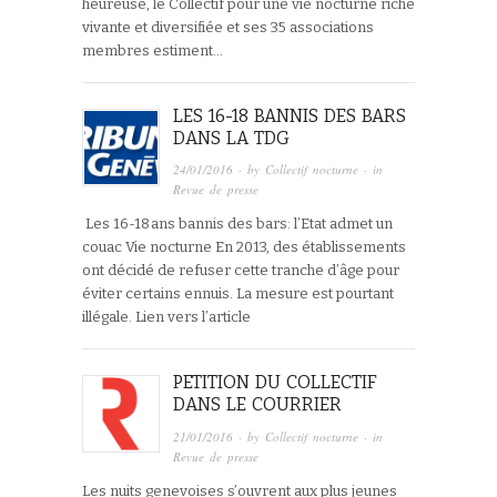
heureuse, le Collectif pour une vie nocturne riche
vivante et diversifiée et ses 35 associations
membres estiment…
LES 16-18 BANNIS DES BARS
DANS LA TDG
24/01/2016
· by
Collectif nocturne
· in
Revue de presse
Les 16-18 ans bannis des bars: l’Etat admet un
couac Vie nocturne En 2013, des établissements
ont décidé de refuser cette tranche d’âge pour
éviter certains ennuis. La mesure est pourtant
illégale. Lien vers l’article
PETITION DU COLLECTIF
DANS LE COURRIER
21/01/2016
· by
Collectif nocturne
· in
Revue de presse
Les nuits genevoises s’ouvrent aux plus jeunes