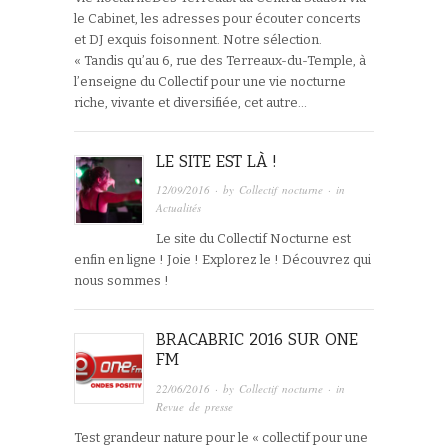
le Cabinet, les adresses pour écouter concerts
et DJ exquis foisonnent. Notre sélection.
« Tandis qu’au 6, rue des Terreaux-du-Temple, à
l’enseigne du Collectif pour une vie nocturne
riche, vivante et diversifiée, cet autre…
LE SITE EST LÀ !
12/09/2016
· by
Collectif nocturne
· in
Actualités
Le site du Collectif Nocturne est
enfin en ligne ! Joie ! Explorez le ! Découvrez qui
nous sommes !
BRACABRIC 2016 SUR ONE
FM
22/06/2016
· by
Collectif nocturne
· in
Revue de presse
Test grandeur nature pour le « collectif pour une