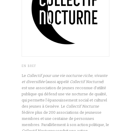
EN BREF
Le
Collectif pour une vie nocturne riche, vivante
et diversifiée
(aussi appelé
Collectif Nocturne
)
est une association de jeunes reconnue d’utilité
publique qui défend une vie nocturne de qualité,
qui permette l’épanouissement social et culturel
des jeunes à Genève. Le
Collectif Nocturne
fédère plus de 200 associations de jeunesse
membres et une centaine de personnes
membres. Parallèlement à son action politique, le
Collectif Nocturne
conduit une action