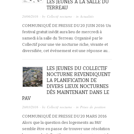
LES JEUNES À LA SALLE DU
TERREAU
20/06/2016
· by
Collectif nocturne
· in
Actualités
COMMUNIQUÉ DE PRESSE DU 20 JUIN 2016 Un
festival gratuit inédit aura lieu de mercredi à
samedi à la salle du Terreau. Organisé par le
Collectif pour une vie nocturne riche, vivante et
diversifiée, cet événement est une réponse au…
LES JEUNES DU COLLECTIF
NOCTURNE REVENDIQUENT
LA PLANIFICATION DE
DIVERS LIEUX NOCTURNES
DÈS MAINTENANT DANS LE
PAV
20/03/2016
· by
Collectif nocturne
· in
Prises de position
COMMUNIQUÉ DE PRESSE DU 20 MARS 2016
Alors que la question des logements au PAV
semble être en passe de trouver une résolution