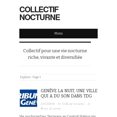
COLLECTIF
NOCTURNE
Menu
Collectif pour une vie nocturne
riche, vivante et diversifiée
Explorer :
Page 5
GENÈVE LA NUIT, UNE VILLE
QUI A DU SON DANS TDG
24/12/2016
· by
Collectif nocturne
· in
Revue de presse
Vie nocturneDes Terreaux au Central Station via