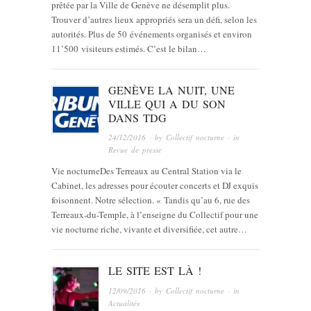
prêtée par la Ville de Genève ne désemplit plus.
Trouver d’autres lieux appropriés sera un défi, selon les
autorités. Plus de 50 événements organisés et environ
11’500 visiteurs estimés. C’est le bilan…
GENÈVE LA NUIT, UNE
VILLE QUI A DU SON
DANS TDG
24/12/2016
· by
Collectif nocturne
· in
Revue de presse
Vie nocturneDes Terreaux au Central Station via le
Cabinet, les adresses pour écouter concerts et DJ exquis
foisonnent. Notre sélection. « Tandis qu’au 6, rue des
Terreaux-du-Temple, à l’enseigne du Collectif pour une
vie nocturne riche, vivante et diversifiée, cet autre…
LE SITE EST LÀ !
12/09/2016
· by
Collectif nocturne
· in
Actualités