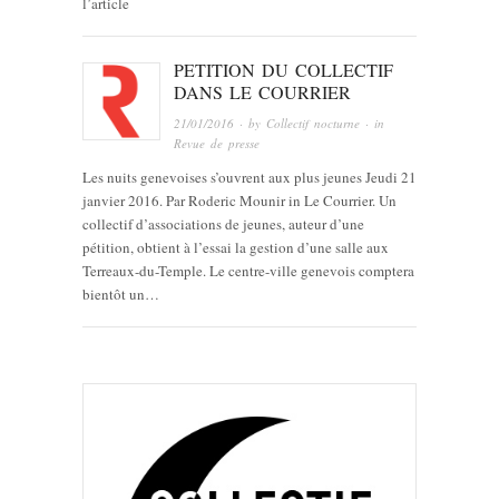
l’article
PETITION DU COLLECTIF
DANS LE COURRIER
21/01/2016
· by
Collectif nocturne
· in
Revue de presse
Les nuits genevoises s’ouvrent aux plus jeunes Jeudi 21
janvier 2016. Par Roderic Mounir in Le Courrier. Un
collectif d’associations de jeunes, auteur d’une
pétition, obtient à l’essai la gestion d’une salle aux
Terreaux-du-Temple. Le centre-ville genevois comptera
bientôt un…