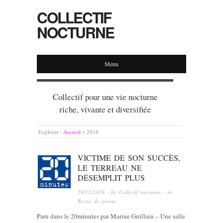
COLLECTIF
NOCTURNE
Menu
Collectif pour une vie nocturne
riche, vivante et diversifiée
Explorer :
Accueil
»
2016
VICTIME DE SON SUCCÈS,
LE TERREAU NE
DÉSEMPLIT PLUS
29/12/2016
· by
Collectif nocturne
· in
Revue de presse
Paru dans le 20minutes par Marine Guillain – Une salle