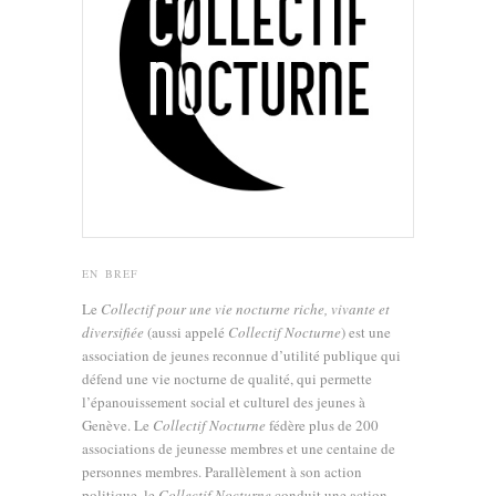
EN BREF
Le
Collectif pour une vie nocturne riche, vivante et
diversifiée
(aussi appelé
Collectif Nocturne
) est une
association de jeunes reconnue d’utilité publique qui
défend une vie nocturne de qualité, qui permette
l’épanouissement social et culturel des jeunes à
Genève. Le
Collectif Nocturne
fédère plus de 200
associations de jeunesse membres et une centaine de
personnes membres. Parallèlement à son action
politique, le
Collectif Nocturne
conduit une action