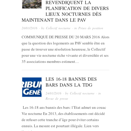
REVENDIQUENT LA
PLANIFICATION DE DIVERS
LIEUX NOCTURNES DÈS
MAINTENANT DANS LE PAV
20/03/2016
· by
Collectif nocturne
· in
Prises de position
COMMUNIQUÉ DE PRESSE DU 20 MARS 2016 Alors
que la question des logements au PAV semble être en
passe de trouver une résolution heureuse, le Collectif
pour une vie nocturne riche vivante et diversifiée et ses
35 associations membres estiment…
LES 16-18 BANNIS DES
BARS DANS LA TDG
24/01/2016
· by
Collectif nocturne
· in
Revue de presse
Les 16-18 ans bannis des bars: l’Etat admet un couac
Vie nocturne En 2013, des établissements ont décidé
de refuser cette tranche d’âge pour éviter certains
ennuis. La mesure est pourtant illégale. Lien vers