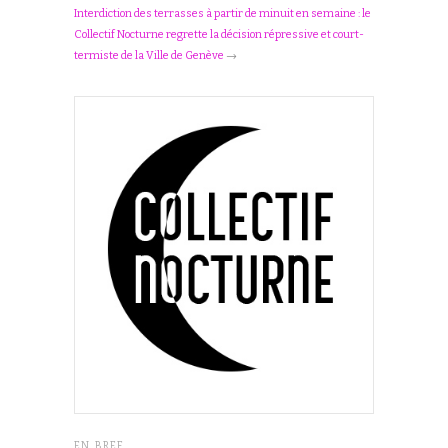
Interdiction des terrasses à partir de minuit en semaine : le
Collectif Nocturne regrette la décision répressive et court-
termiste de la Ville de Genève
→
EN BREF