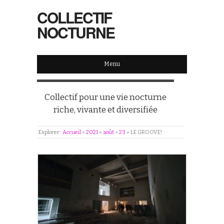
COLLECTIF
NOCTURNE
Menu
Collectif pour une vie nocturne
riche, vivante et diversifiée
Explorer :
Accueil
»
2021
»
août
»
23
»
LE GROOVE!