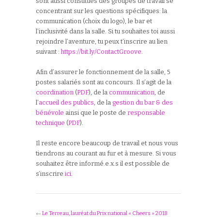
sont aussi constitués des groupes de travail se
concentrant sur les questions spécifiques: la
communication (choix du logo), le bar et
l’inclusivité dans la salle. Si tu souhaites toi aussi
rejoindre l’aventure, tu peux t’inscrire au lien
suivant :
https://bit.ly/ContactGroove
.
Afin d’assurer le fonctionnement de la salle, 5
postes salariés sont au concours. Il s’agit de la
coordination
(
PDF
), de la
communication
, de
l’
accueil des publics
, de la
gestion du bar & des
bénévole
ainsi que le poste de
responsable
technique
(
PDF
).
Il reste encore beaucoup de travail et nous vous
tiendrons au courant au fur et à mesure. Si vous
souhaitez être informé.e.x.s il est possible de
s’inscrire
ici
.
←
Le Terreau, lauréat du Prix national « Cheers » 2018